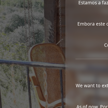
Estamos a faz
Embora este c
C
We want to ext
As of now, Por