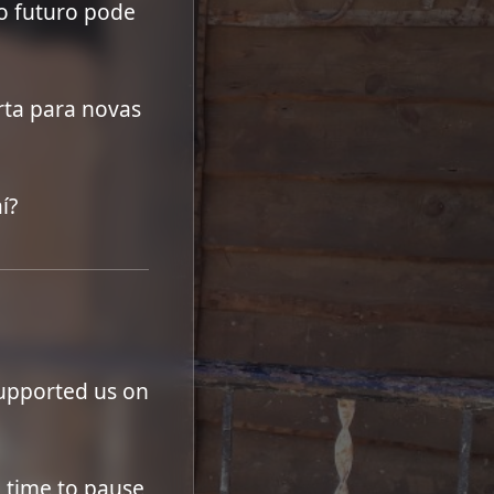
 o futuro pode
rta para novas
í?
supported us on
g time to pause